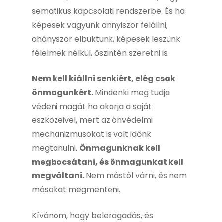
sematikus kapcsolati rendszerbe. És ha
képesek vagyunk annyiszor felállni,
ahányszor elbuktunk, képesek leszünk
félelmek nélkül, őszintén szeretni is.
Nem kell kiállni senkiért, elég csak
önmagunkért.
Mindenki meg tudja
védeni magát ha akarja a saját
eszközeivel, mert az önvédelmi
mechanizmusokat is volt időnk
megtanulni.
Önmagunknak kell
megbocsátani, és önmagunkat kell
megváltani.
Nem mástól várni, és nem
másokat megmenteni.
Kívánom, hogy beleragadás, és