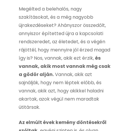
Megélted a belehalós, nagy
szakításokat, és a még nagyobb
újrakezdéseket? Ahányszor összedőlt,
annyiszor építetted újra a kapcsolati
rendszeredet, az életedet, és a végén
rájöttél, hogy mennyire jól érzed magad
így is? Nos, vannak, akik ezt érzik,
és
vannak, akik most vannak még csak
a gödör alján.
Vannak, akik azt
sajnálják, hogy nem léptek előbb, és
vannak, akik azt, hogy akikkel haladni
akartak, azok végül nem maradtak
útitársak.
Az elmúlt évek kemény döntésekről
szóltak,
egyéni szinten is, és olyan