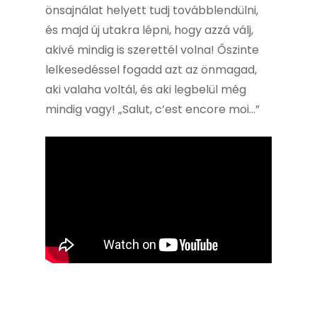
önsajnálat helyett tudj továbblendülni,
és majd új utakra lépni, hogy azzá válj,
akivé mindig is szerettél volna! Őszinte
lelkesedéssel fogadd azt az önmagad,
aki valaha voltál, és aki legbelül még
mindig vagy! „Salut, c’est encore moi…”