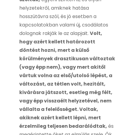
helyzetekről, amiknek hatása
hosszútávra szól, és jó esetben a
kapcsolatokban valami új, csodálatos
dolognak rakják le az alapjait.
Volt,
hogy azért kellett határozott
döntést hozni, mert a külső
körülmények drasztikusan változtak
(vagy épp nem), vagy mert akitől
vártuk volna az első/utolsó lépést, a
változást, az tétlen volt, hezitált,
kivárásra játszott, esetleg még félt,
vagy épp visszaélt helyzetével, nem
vállalta a felelősséget. Voltak,
akiknek azért kellett lépni, mert
érzelmileg teljesen bedarálódtak,
és
megérintette őket az elmúlás szele. Ők