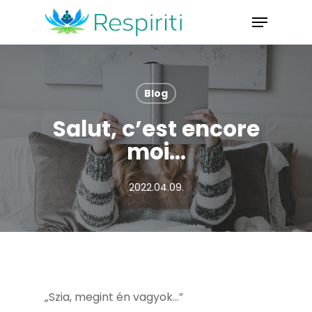
Skip
Menu
to
Close
main
Menu
content
Blog
Salut, c’est encore
moi…
2022.04.09.
„Szia, megint én vagyok…”