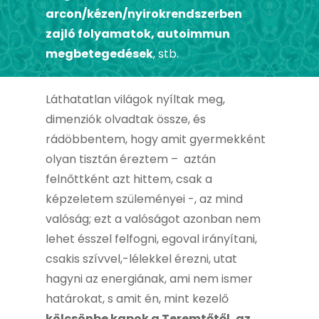
arcon/kézen/nyirokrendszerben
zajló folyamatok, autoimmun
megbetegedések
, stb.
Láthatatlan világok nyíltak meg,
dimenziók olvadtak össze, és
rádöbbentem, hogy amit gyermekként
olyan tisztán éreztem – aztán
felnőttként azt hittem, csak a
képzeletem szüleményei -, az mind
valóság; ezt a valóságot azonban nem
lehet ésszel felfogni, egoval irányítani,
csakis szívvel,-lélekkel érezni, utat
hagyni az energiának, ami nem ismer
határokat, s amit én, mint kezelő
kölcsönbe kapok a Teremtőtől, az