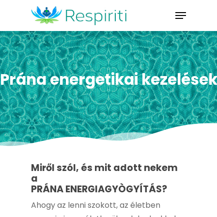
Skip
Menu
to
Close
main
Menu
content
Prána energetikai kezelése
Miről szól, és mit adott nekem
a
PRÁNA ENERGIAGYÒGYÍTÁS?
Ahogy az lenni szokott, az életben