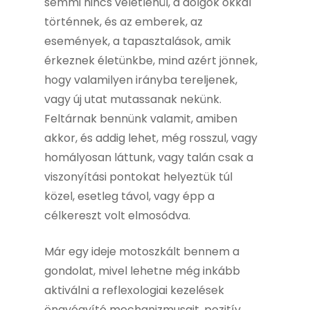
semmi nincs véletlenül, a dolgok okkal
történnek, és az emberek, az
események, a tapasztalások, amik
érkeznek életünkbe, mind azért jönnek,
hogy valamilyen irányba tereljenek,
vagy új utat mutassanak nekünk.
Feltárnak bennünk valamit, amiben
akkor, és addig lehet, még rosszul, vagy
homályosan láttunk, vagy talán csak a
viszonyítási pontokat helyeztük túl
közel, esetleg távol, vagy épp a
célkereszt volt elmosódva.
Már egy ideje motoszkált bennem a
gondolat, mivel lehetne még inkább
aktiválni a reflexologiai kezelések
öngyógyító mechanizmusait, pozitív