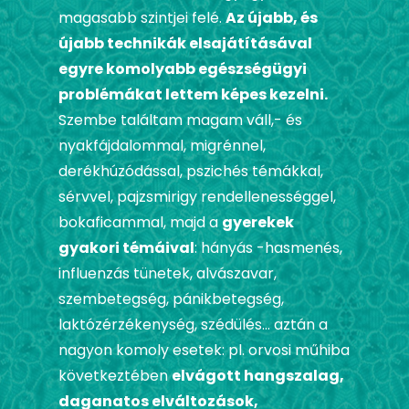
magasabb szintjei felé.
Az újabb, és
újabb technikák elsajátításával
egyre komolyabb egészségügyi
problémákat lettem képes kezelni.
Szembe találtam magam váll,- és
nyakfájdalommal, migrénnel,
derékhúzódással, pszichés témákkal,
sérvvel, pajzsmirigy rendellenességgel,
bokaficammal, majd a
gyerekek
gyakori témáival
: hányás -hasmenés,
influenzás tünetek, alvászavar,
szembetegség, pánikbetegség,
laktózérzékenység, szédülés… aztán a
nagyon komoly esetek: pl. orvosi műhiba
következtében
elvágott hangszalag,
daganatos elváltozások,