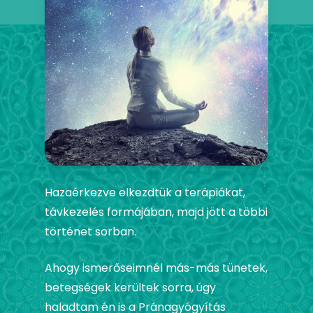
Hazaérkezve elkezdtük a terápiákat,
távkezelés formájában, majd jött a többi
történet sorban.
Ahogy ismerőseimnél más-más tünetek,
betegségek kerültek sorra, úgy
haladtam én is a Pránagyógyítás