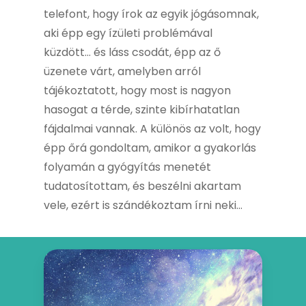
telefont, hogy írok az egyik jógásomnak,
aki épp egy ízületi problémával
küzdött… és láss csodát, épp az ő
üzenete várt, amelyben arról
tájékoztatott, hogy most is nagyon
hasogat a térde, szinte kibírhatatlan
fájdalmai vannak. A különös az volt, hogy
épp őrá gondoltam, amikor a gyakorlás
folyamán a gyógyítás menetét
tudatosítottam, és beszélni akartam
vele, ezért is szándékoztam írni neki…