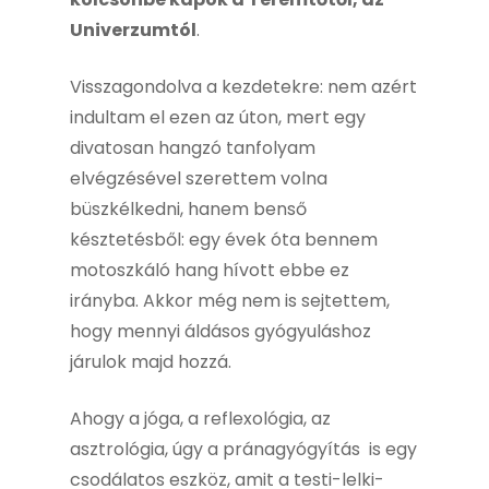
Univerzumtól
.
Visszagondolva a kezdetekre: nem azért
indultam el ezen az úton, mert egy
divatosan hangzó tanfolyam
elvégzésével szerettem volna
büszkélkedni, hanem benső
késztetésből: egy évek óta bennem
motoszkáló hang hívott ebbe ez
irányba. Akkor még nem is sejtettem,
hogy mennyi áldásos gyógyuláshoz
járulok majd hozzá.
Ahogy a jóga, a reflexológia, az
asztrológia, úgy a pránagyógyítás is egy
csodálatos eszköz, amit a testi-lelki-