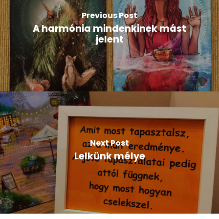
Previous Post
A harmónia mindenkinek mást
jelent
Next Post
Lelkünk mélye