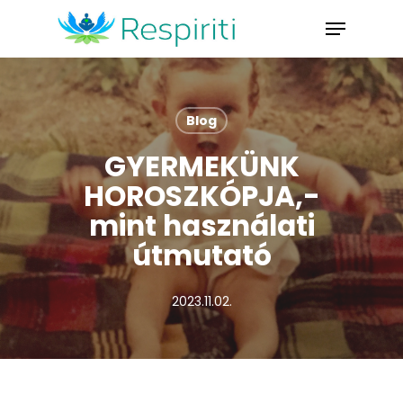
Skip
Menu
to
Close
main
Menu
content
Blog
GYERMEKÜNK
HOROSZKÓPJA,-
mint használati
útmutató
2023.11.02.