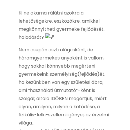
Ki ne akarna rálátni azokra a
lehetőségekre, eszközökre, amikkel
megkönnyítheti gyermeke fejlődését,
haladását?
Nem csupán asztrológusként, de
háromgyermekes anyaként is vallom,
hogy sokkal könnyebb megérteni
gyermekeink személyiség(fejlődés)ét,
ha kezünkben van egy születési ábra,
ami “használati útmutató”-ként is
szolgál; általa IDŐBEN megértjük, miért
olyan, amilyen, milyen a kötődése, a
fizikális-lelki-szellemi igényei, az érzelmi
világa…