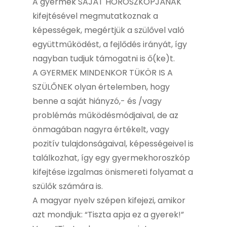
A gyermek SAJÁT HOROSZKÓPJÁNAK
kifejtésével megmutatkoznak a
képességek, megértjük a szülővel való
együttműködést, a fejlődés irányát, így
nagyban tudjuk támogatni is ő(ke)t.
A GYERMEK MINDENKOR TÜKÖR IS A
SZÜLŐNEK olyan értelemben, hogy
benne a saját hiányzó,- és /vagy
problémás működésmódjaival, de az
önmagában nagyra értékelt, vagy
pozitív tulajdonságaival, képességeivel is
találkozhat, így egy gyermekhoroszkóp
kifejtése izgalmas önismereti folyamat a
szülők számára is.
A magyar nyelv szépen kifejezi, amikor
azt mondjuk: “Tiszta apja ez a gyerek!”