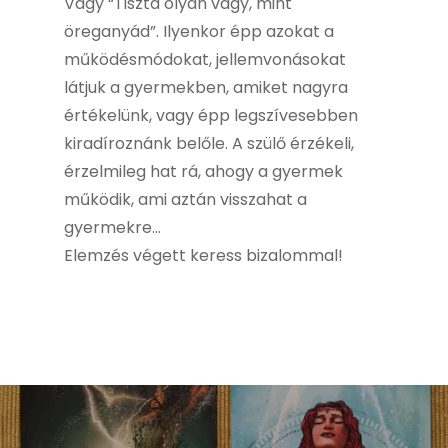
Vagy “Tiszta olyan vagy, mint
öreganyád”. Ilyenkor épp azokat a
működésmódokat, jellemvonásokat
látjuk a gyermekben, amiket nagyra
értékelünk, vagy épp legszívesebben
kiradíroznánk belőle. A szülő érzékeli,
érzelmileg hat rá, ahogy a gyermek
működik, ami aztán visszahat a
gyermekre…
Elemzés végett keress bizalommal!