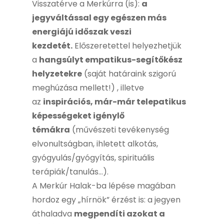
Visszatérve a Merkúrra (is):
a
jegyváltással egy egészen más
energiájú időszak veszi
kezdetét.
Előszeretettel helyezhetjük
a
hangsúlyt empatikus-segítőkész
helyzetekre
(saját határaink szigorú
meghúzása mellett!) , illetve
az
inspirációs, már-már telepatikus
képességeket igénylő
témákra
(művészeti tevékenység
elvonultságban, ihletett alkotás,
gyógyulás/gyógyítás, spirituális
terápiák/tanulás…).
A Merkúr Halak-ba lépése magában
hordoz egy „hírnök” érzést is: a jegyen
áthaladva
megpendíti azokat a