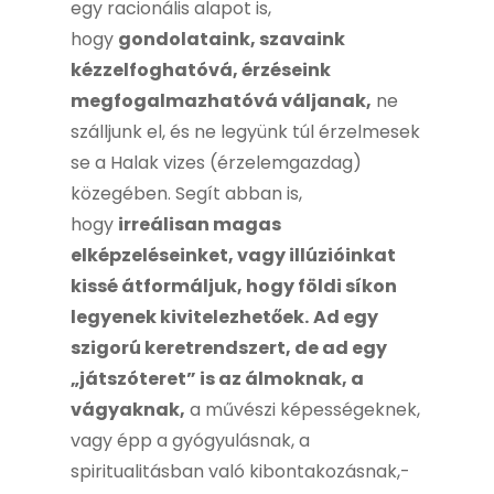
egy racionális alapot is,
hogy
gondolataink, szavaink
kézzelfoghatóvá, érzéseink
megfogalmazhatóvá váljanak,
ne
szálljunk el, és ne legyünk túl érzelmesek
se a Halak vizes (érzelemgazdag)
közegében. Segít abban is,
hogy
irreálisan magas
elképzeléseinket, vagy illúzióinkat
kissé átformáljuk, hogy földi síkon
legyenek kivitelezhetőek.
Ad egy
szigorú keretrendszert, de ad egy
„játszóteret” is az álmoknak, a
vágyaknak,
a művészi képességeknek,
vagy épp a gyógyulásnak, a
spiritualitásban való kibontakozásnak,-