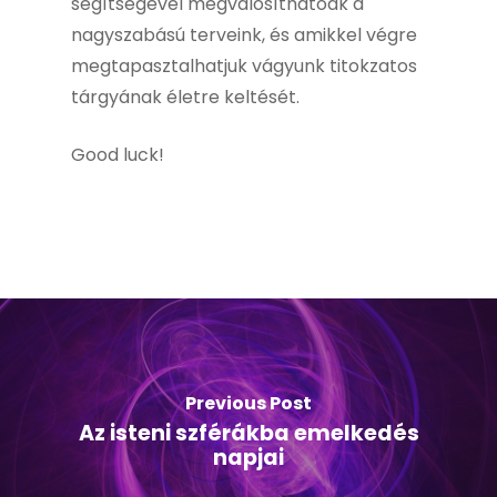
segítségével megvalósíthatóak a
nagyszabású terveink, és amikkel végre
megtapasztalhatjuk vágyunk titokzatos
tárgyának életre keltését.
Good luck!
Previous Post
Az isteni szférákba emelkedés
napjai