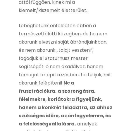
attól függően, kinek mi a
kiemelt/kiszemelt életterület.
Lebeghetünk önfeledten ebben a
természetfölötti közegben, de ha nem
akarunk elveszni saját ábrándjainkban,
és nem akarunk „talajt veszteni”,
fogadjuk el Szaturnusz mester
segítségét: ő nem akadályoz, hanem
támogat az építkezésben, ha tudjuk, mit
akarunk felépíteni!
Ne a
frusztrációkra, a szorongásra,
félelmekre, korlátokra figyeljünk,
hanem a konkrét feladatra, az ahhoz
szükséges időre, az önfegyelemre, és
a felelősségvállalásra,
amelyek