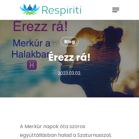
Skip
Menu
to
Close
main
Menu
content
Blog
Érezz rá!
2023.03.02.
A Merkúr napok óta szoros
együttállásban halad a Szaturnusszal,