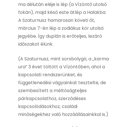
ma délután eléje is lép (a Vízöntő utolsó
fokán), majd késő este átlép a Halakba.
A Szaturnusz hamarosan követi őt,
március 7-én lép a zodiákus kör utolsó
jegyébe. Így duplán is erőteljes, lezáró
időszakot élünk.
(A Szaturnusz, mint sorsbolygó, a „karma
ura” 3 évet töltött a Vízöntőben, ahol a
kapcsolati rendszerünket, és
függetlenedési vágyainkat tesztelte, de
szembesített a méltóságteljes
párkapcsolathoz, szerződéses
kapcsolódásokhoz, családi
minőségekhez való hozzáállásainkkal is.)