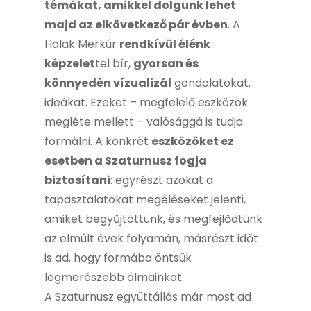
témákat, amikkel dolgunk lehet
majd az elkövetkező pár évben
. A
Halak Merkúr
rendkívül élénk
képzelet
tel bír,
gyorsan és
könnyedén vízualizál
gondolatokat,
ideákat. Ezeket – megfelelő eszközök
megléte mellett – valósággá is tudja
formálni. A konkrét
eszközöket ez
esetben a Szaturnusz fogja
biztosítani
: egyrészt azokat a
tapasztalatokat megéléseket jelenti,
amiket begyűjtöttünk, és megfejlődtünk
az elmúlt évek folyamán, másrészt időt
is ad, hogy formába öntsük
legmerészebb álmainkat.
A Szaturnusz együttállás már most ad