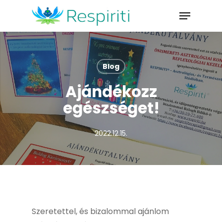
Skip
Menu
to
Close
main
Menu
content
Blog
Ajándékozz
egészséget!
2022.12.15.
Szeretettel, és bizalommal ajánlom