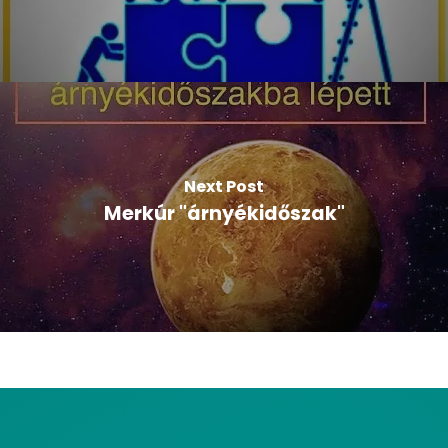
Next Post
Merkúr "árnyékidőszak"