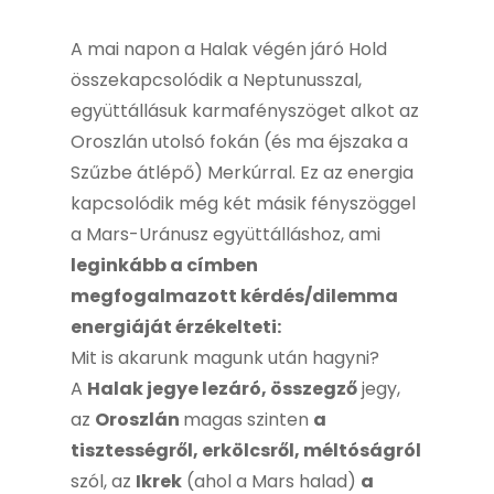
A mai napon a Halak végén járó Hold
összekapcsolódik a Neptunusszal,
együttállásuk karmafényszöget alkot az
Oroszlán utolsó fokán (és ma éjszaka a
Szűzbe átlépő) Merkúrral. Ez az energia
kapcsolódik még két másik fényszöggel
a Mars-Uránusz együttálláshoz, ami
leginkább a címben
megfogalmazott kérdés/dilemma
energiáját érzékelteti:
Mit is akarunk magunk után hagyni?
A
Halak jegye lezáró, összegző
jegy,
az
Oroszlán
magas szinten
a
tisztességről, erkölcsről, méltóságról
szól, az
Ikrek
(ahol a Mars halad)
a