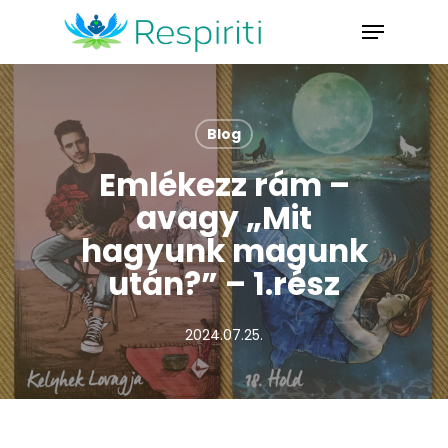
Skip
Menu
to
Close
main
Menu
content
Blog
Emlékezz rám –
avagy „Mit
hagyunk magunk
után?” – 1.rész
2024.07.25.