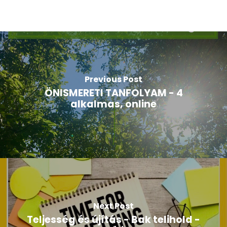
Previous Post
ÖNISMERETI TANFOLYAM - 4
alkalmas, online
Next Post
Teljesség és újítás - Bak telihold -