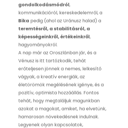
gondolkodásmódról
,
kommunikációról, kereskedelemről, a
Bika
pedig (ahol az Uránusz halad) a
teremtésről, a stabilitásról, a
képességeinkről, értékeinkről
,
hagyományokról.
A nap már az Oroszlánban jár, és a
Vénusz is itt tartózkodik, tehát
erőteljesen jönnek a nemes, lelkesítő
vágyak, a kreatív energiák, az
életörömök megélésének igénye, és a
pozitív, optimista hozzáállás. Fontos
tehát, hogy megtaláljuk magunkban
azokat a magokat, amiket, ha elvetünk,
hamarosan növekedésnek indulnak.
Legyenek olyan kapcsolatok,