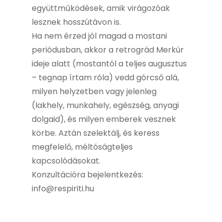
együttműködések, amik virágozóak
lesznek hosszútávon is.
Ha nem érzed jól magad a mostani
periódusban, akkor a retrográd Merkúr
ideje alatt (mostantól a teljes augusztus
– tegnap írtam róla) vedd górcső alá,
milyen helyzetben vagy jelenleg
(lakhely, munkahely, egészség, anyagi
dolgaid), és milyen emberek vesznek
körbe. Aztán szelektálj, és keress
megfelelő, méltóságteljes
kapcsolódásokat.
Konzultációra bejelentkezés:
info@respiriti.hu