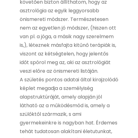
követően bizton állíthatom, hogy az
asztrológia az egyik leggyorsabb
önismereti módszer. Természetesen
nem az egyetlen jó módszer, (hiszen ott
van pl. a jóga, a másik nagy szerelmem
is,), léteznek másfajta kitűnő terápiák is,
viszont az kétségtelen, hogy jelentős
időt spórol meg az, aki az asztrológiát
veszi előre az önismereti listáján.
A születés pontos adatai által kirajzolódó
képlet megadja a személyiség
alapstruktúráját, amely alapján jól
látható az a működésmód is, amely a
szülőktől származik, s ami
gyermekeinkre is nagyban hat. Érdemes
tehát tudatosan alakítani életutunkat,