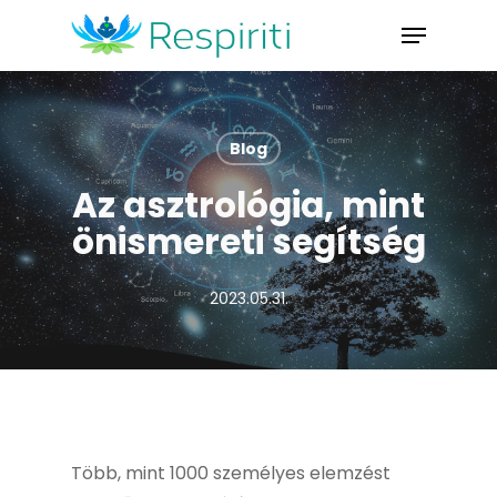
Skip
Menu
to
Close
main
Menu
content
Blog
Az asztrológia, mint
önismereti segítség
2023.05.31.
Több, mint 1000 személyes elemzést