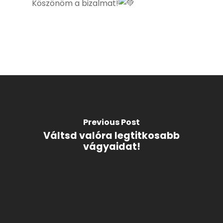
Köszönöm a bizalmat!
Previous Post
Váltsd valóra legtitkosabb
vágyaidat!