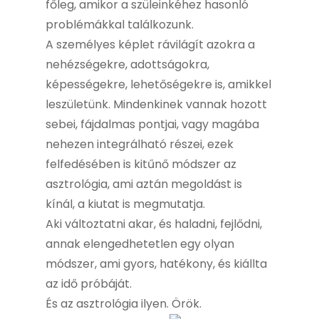
főleg, amikor a szüleinkéhez hasonló
problémákkal találkozunk.
A személyes képlet rávilágít azokra a
nehézségekre, adottságokra,
képességekre, lehetőségekre is, amikkel
leszületünk. Mindenkinek vannak hozott
sebei, fájdalmas pontjai, vagy magába
nehezen integrálható részei, ezek
felfedésében is kitűnő módszer az
asztrológia, ami aztán megoldást is
kínál, a kiutat is megmutatja.
Aki változtatni akar, és haladni, fejlődni,
annak elengedhetetlen egy olyan
módszer, ami gyors, hatékony, és kiállta
az idő próbáját.
És az asztrológia ilyen. Örök.