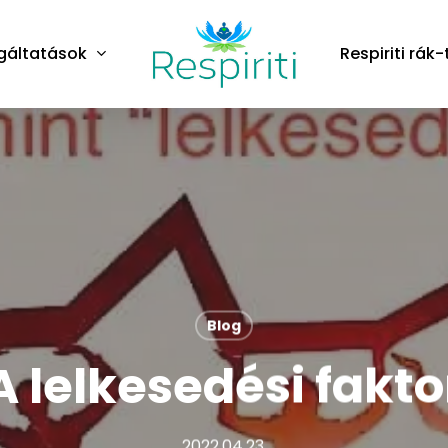
gáltatások
Respiriti rák-
Blog
A lelkesedési fakto
2022.04.23.