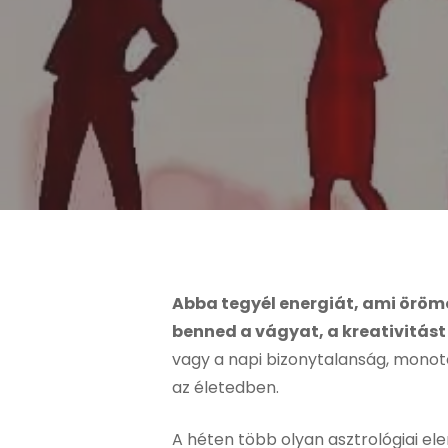
Abba tegyél energiát, ami örömöt
benned a vágyat, a kreativitást
vagy a napi bizonytalanság, monoto
az életedben.
A héten több olyan asztrológiai e