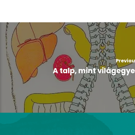
Previou
A talp, mint világegy