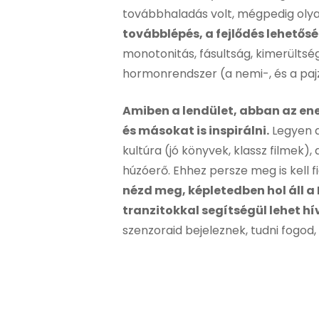
továbbhaladás volt, mégpedig olyan
továbblépés, a fejlődés lehetőség
monotonitás, fásultság, kimerültség,
hormonrendszer (a nemi-, és a pajzs
Amiben a lendület, abban az ener
és másokat is inspirálni.
Legyen a
kultúra (jó könyvek, klassz filmek)
húzóerő. Ehhez persze meg is kell 
nézd meg, képletedben hol áll a 
tranzitokkal segítségül lehet hív
szenzoraid bejeleznek, tudni fogod,