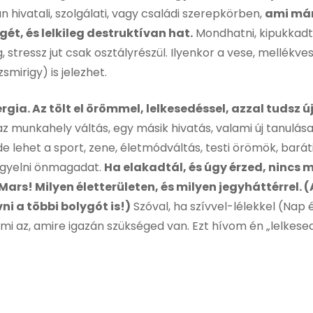
 hivatali, szolgálati, vagy családi szerepkörben,
ami már
ét, és lelkileg destruktívan hat.
Mondhatni, kipukkadt a
 stressz jut csak osztályrészül. Ilyenkor a vese, mellékve
mirigy) is jelezhet.
gia. Az tölt el örömmel, lelkesedéssel, azzal tudsz új
z munkahely váltás, egy másik hivatás, valami új tanulás
, de lehet a sport, zene, életmódváltás, testi örömök, bar
figyelni önmagadat.
Ha elakadtál, és úgy érzed, nincs
Mars! Milyen életterületen, és milyen jegyháttérrel. 
ni a többi bolygót is!)
Szóval, ha szívvel-lélekkel (Nap 
 mi az, amire igazán szükséged van. Ezt hívom én „lelkesed