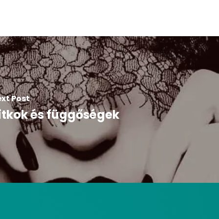
xt Post
itkok és függőségek