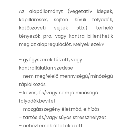
Az alapállományt (vegetatív idegek,
kapillárosok, sejten kívüli folyadék,
kötőszöveti sejtek stb.) terhelő
tényezők pro, vagy kontra billenthetik
meg az alapregulációt. Melyek ezek?
– gyógyszerek túlzott, vagy
kontrollálatlan szedése
– nem megfelelő mennyiségű/minőségű
táplálkozás
– kevés, és/vagy nem jó minőségű
folyadékbevitel
– mozgásszegény életmód, elhízás
– tartós és/vagy súyos stresszhelyzet
– nehézfémek által okozott