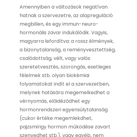
Amennyiben a változások negatívan
hatnak a szervezetre, az alapreguláció
megbillen, és egy immun-neuro-
hormonális zavar indukálódik. Vagyis,
magyarra lefordítva: a rossz élmények,
a bizonytalanság, a reményvesztettség,
csalódottság, vélt, vagy valós
szeretetvesztés, szorongás, esetleges
félelmek stb. olyan biokémiai
folyamatokat indít el a szervezetben,
melynek hatására megemelkedhet a
vérnyomás, előidéződhet egy
hormonrendszeri egyensúlytalanság
(cukor értéke megemlekdhet,
pajzsmirigy hormon működése zavart
szenvedhet stb.), vagy egyéb, nem