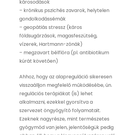
károsodások
– krónikus pszichés zavarok, helytelen
gondolkodássémák
– geopátiás stressz (káros
földsugárzások, magasfeszütség,
vízerek, Hartmann-zónák)
– megzavart bélflóra (pl. antibiotikum
kúrát követően)
Ahhoz, hogy az alapreguláció sikeresen
visszaálljon megfelelő működésébe, ún.
regulációs terápiákat (is) lehet
alkalmazni, ezekkel gyorsítva a
szervezet öngyógyító folyamatait.
Ezeknek nagyrésze, mint természetes
gyógymód van jelen, jelentőségük pedig