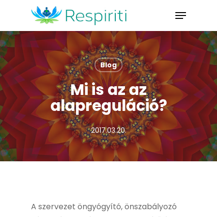
Skip
Menu
to
Close
main
Menu
content
Blog
Mi is az az
alapreguláció?
2017.03.20.
A szervezet öngyógyító, önszabályozó