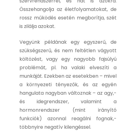
szervrendszerrel, és hat is azokra.
Összehangolja az életfolyamatokat, de
rossz működés esetén megborítja, szét
is zilálja azokat.
Vegyünk példának egy egyszerű, de
szükségszerű, és nem feltétlen vágyott
költözést, vagy egy nagyobb fajsúlyú
problémát, pl. ha valaki elveszíti a
munkáját. Ezekben az esetekben – mivel
a környezeti tényezők, és az egyén
hangulata nagyban változnak – az agy,-
és idegrendszer, valamint a
hormonrendszer (mint irányító
funkciók) azonnal reagálni fognak,-
többnyire negatív kilengéssel.