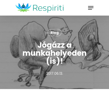
Skip
Menu
to
Close
main
Menu
content
Blog
Jógázz a
munkahelyeden
(is)!
2017.06.13.