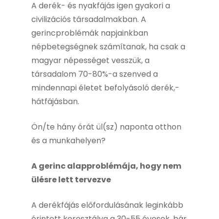
A derék- és nyakfájás igen gyakori a
civilizációs társadalmakban. A
gerincproblémák napjainkban
népbetegségnek számítanak, ha csak a
magyar népességet vesszük, a
társadalom 70-80%-a szenved a
mindennapi életet befolyásoló derék,-
hátfájásban.
Ön/te hány órát ül(sz) naponta otthon
és a munkahelyen?
A gerinc alapproblémája, hogy nem
ülésre lett tervezve
A derékfájás előfordulásának leginkább
érintett korosztálya a 30-55 évesek, bár