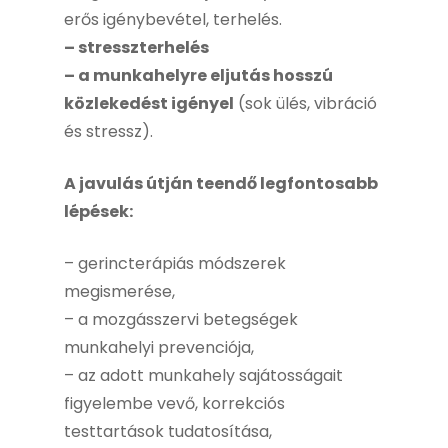
erős igénybevétel, terhelés.
– stresszterhelés
– a munkahelyre eljutás hosszú
közlekedést igényel
(sok ülés, vibráció
és stressz).
A javulás útján teendő legfontosabb
lépések:
– gerincterápiás módszerek
megismerése,
– a mozgásszervi betegségek
munkahelyi prevenciója,
– az adott munkahely sajátosságait
figyelembe vevő, korrekciós
testtartások tudatosítása,