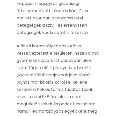
népegészségügyi és gazdasági
értelemben vett jelentős kárt. Ezek
mellett azonban a mozgásszervi
betegségek a szív,- és érrendszeri
betegségek kockázatát is fokozzák.
A fiatal korosztály többszörösen
veszélyeztetett e területen, hiszen a mai
gyermekek javarészt padokban ülve,
számítógép előtt görnyedve, tv előtt
„lazulva” töltik napjaiknak java részét.
Sajnos már iskolás kortól el kellene
kezdeni a helyes tartás tudatosítását,
mivel a napi 6-8 óra ülés, a nem
megfelelő székek és padok használata
hamar leamortizálja az egyébként még