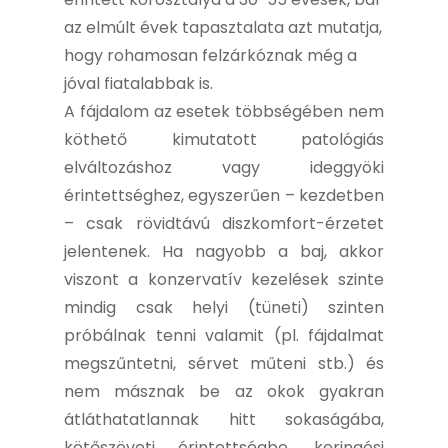
az elmúlt évek tapasztalata azt mutatja,
hogy rohamosan felzárkóznak még a
jóval fiatalabbak is.
A fájdalom az esetek többségében nem
köthető kimutatott patológiás
elváltozáshoz vagy ideggyöki
érintettséghez, egyszerűen – kezdetben
– csak rövidtávú diszkomfort-érzetet
jelentenek. Ha nagyobb a baj, akkor
viszont a konzervatív kezelések szinte
mindig csak helyi (tüneti) szinten
próbálnak tenni valamit (pl. fájdalmat
megszűntetni, sérvet műteni stb.) és
nem másznak be az okok gyakran
átláthatatlannak hitt sokaságába,
kötőszöveti érintettségbe, keringési