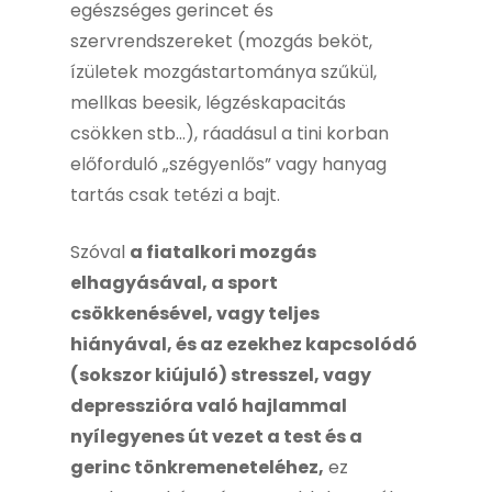
egészséges gerincet és
szervrendszereket (mozgás beköt,
ízületek mozgástartománya szűkül,
mellkas beesik, légzéskapacitás
csökken stb…), ráadásul a tini korban
előforduló „szégyenlős” vagy hanyag
tartás csak tetézi a bajt.
Szóval
a fiatalkori mozgás
elhagyásával, a sport
csökkenésével, vagy teljes
hiányával, és az ezekhez kapcsolódó
(sokszor kiújuló) stresszel, vagy
depresszióra való hajlammal
nyílegyenes út vezet a test és a
gerinc tönkremeneteléhez,
ez