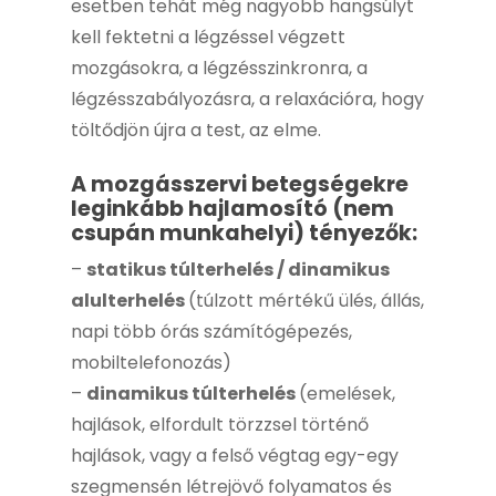
esetben tehát még nagyobb hangsúlyt
kell fektetni a légzéssel végzett
mozgásokra, a légzésszinkronra, a
légzésszabályozásra, a relaxációra, hogy
töltődjön újra a test, az elme.
A mozgásszervi betegségekre
leginkább hajlamosító (nem
csupán munkahelyi) tényezők:
–
statikus túlterhelés / dinamikus
alulterhelés
(túlzott mértékű ülés, állás,
napi több órás számítógépezés,
mobiltelefonozás)
–
dinamikus túlterhelés
(emelések,
hajlások, elfordult törzzsel történő
hajlások, vagy a felső végtag egy-egy
szegmensén létrejövő folyamatos és